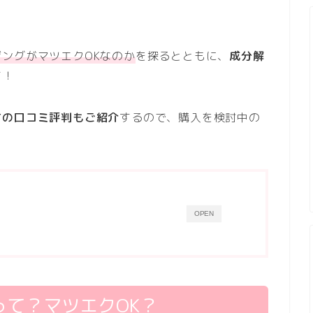
ングがマツエクOKなのか
を探るとともに、
成分解
す！
方の口コミ評判もご紹介
するので、購入を検討中の
OPEN
て？マツエクOK？