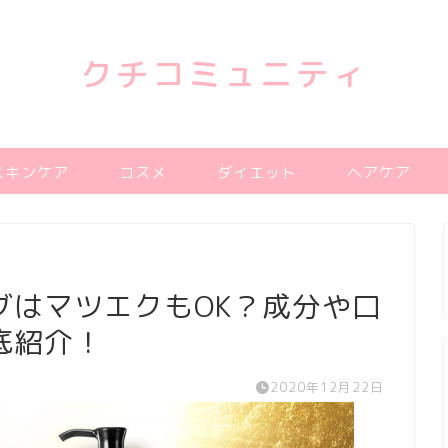
クチコミュニティ
スキンケア
コスメ
ダイエット
ヘアケア
グはマツエクもOK？成分や口
底紹介！
2020年12月22日