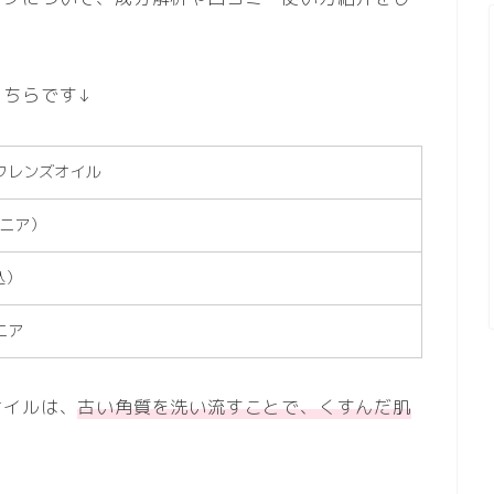
こちらです↓
クレンズオイル
アテニア）
込）
ニア
オイルは、
古い角質を洗い流すことで、くすんだ肌
！