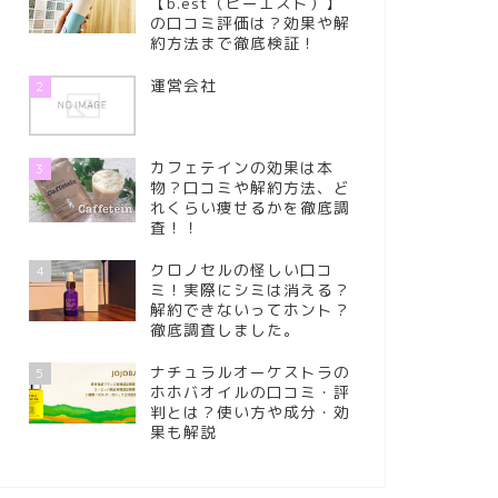
【b.est（ビーエスト）】
の口コミ評価は？効果や解
約方法まで徹底検証！
運営会社
2
カフェテインの効果は本
3
物？口コミや解約方法、ど
れくらい痩せるかを徹底調
査！！
クロノセルの怪しい口コ
4
ミ！実際にシミは消える？
解約できないってホント？
徹底調査しました。
ナチュラルオーケストラの
5
ホホバオイルの口コミ・評
判とは？使い方や成分・効
果も解説