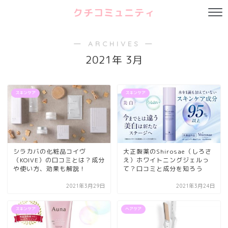
クチコミュニティ
― ARCHIVES ―
2021年 3月
スキンケア
スキンケア
シラカバの化粧品コイヴ
大正製薬のShirosae（しろさ
（KOIVE）の口コミとは？成分
え）ホワイトニングジェルっ
や使い方、効果も解説！
て？口コミと成分を知ろう
2021年3月29日
2021年3月24日
スキンケア
ヘアケア