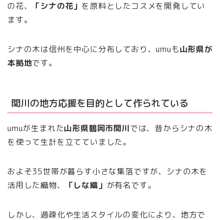
の花、
「シナの花」
を原料としたコスメを開発してい
ます。
シナの木は信州を中心に分布しており、umuも
山形県が
本拠地
です。
関川の地方応援を目的として作られている
umuが生まれた
山形県鶴岡市関川
では、昔からシナの木
を使って生計を立てていました。
およそ35世帯が暮らす小さな集落ですが、シナの木を
活用した織物、
「しな織」
が有名です。
しかし、過疎化や生活スタイルの変化により、地方で