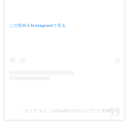
この投稿をInstagramで見る
￤ サトウ ユイ ￤(@yui8222)がシェアした投稿