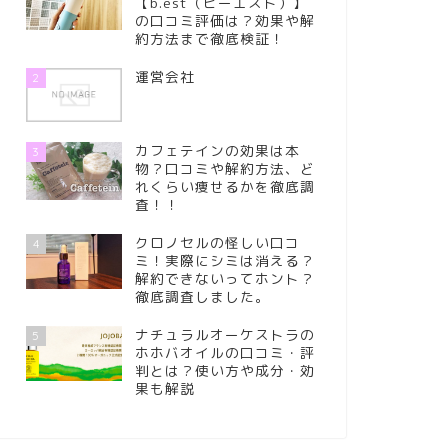
【b.est（ビーエスト）】
の口コミ評価は？効果や解
約方法まで徹底検証！
運営会社
2
カフェテインの効果は本
3
物？口コミや解約方法、ど
れくらい痩せるかを徹底調
査！！
クロノセルの怪しい口コ
4
ミ！実際にシミは消える？
解約できないってホント？
徹底調査しました。
ナチュラルオーケストラの
5
ホホバオイルの口コミ・評
判とは？使い方や成分・効
果も解説