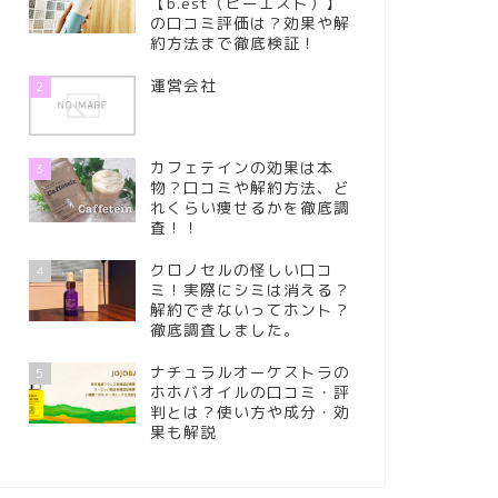
【b.est（ビーエスト）】
の口コミ評価は？効果や解
約方法まで徹底検証！
運営会社
2
カフェテインの効果は本
3
物？口コミや解約方法、ど
れくらい痩せるかを徹底調
査！！
クロノセルの怪しい口コ
4
ミ！実際にシミは消える？
解約できないってホント？
徹底調査しました。
ナチュラルオーケストラの
5
ホホバオイルの口コミ・評
判とは？使い方や成分・効
果も解説